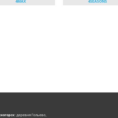
4MAX
4SEASONS
ногорск:
деревня Гольево,