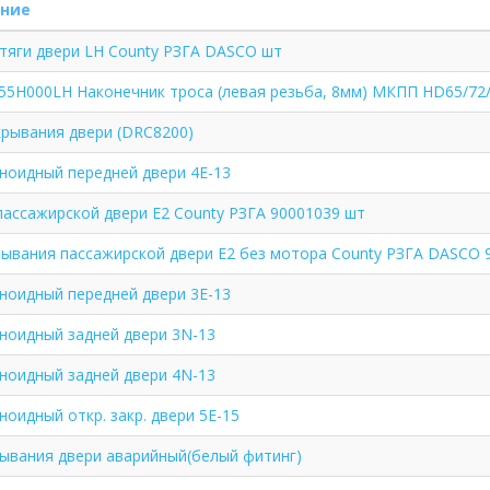
ние
тяги двери LH County РЗГА DASCO шт
5H000LH Наконечник троса (левая резьба, 8мм) МКПП HD65/72/
рывания двери (DRC8200)
ноидный передней двери 4E-13
ассажирской двери E2 County РЗГА 90001039 шт
ывания пассажирской двери Е2 без мотора County РЗГА DASCO 
ноидный передней двери 3E-13
ноидный задней двери 3N-13
ноидный задней двери 4N-13
ноидный откр. закр. двери 5E-15
ывания двери аварийный(белый фитинг)