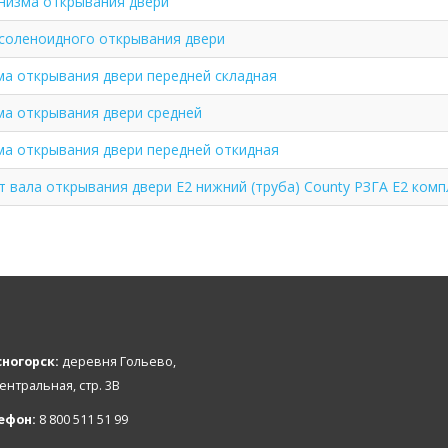
низма открывания двери
 соленоидного открывания двери
ма открывания двери передней складная
ма открывания двери средней
ма открывания двери передней откидная
 вала открывания двери Е2 нижний (труба) County РЗГА Е2 комп
ногорск:
деревня Гольево,
Центральная, стр. 3В
ефон:
8 800 511 51 99