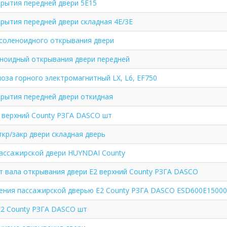
рытия передней двери 5E15
рытия передней двери складная 4E/3E
 соленоидного открывания двери
ноидный открывания двери передней
оза горного электромагнитный LX, L6, EF750
рытия передней двери откидная
 верхний County РЗГА DASCO шт
кр/закр двери складная дверь
ассажирской двери HUYNDAI County
 вала открывания двери Е2 верхний County РЗГА DASCO
ения пассажирской дверью E2 County РЗГА DASCO ESD600E1500
Е2 County РЗГА DASCO шт