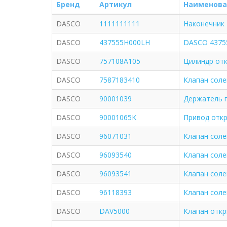
Бренд
Артикул
Наименова
DASCO
1111111111
Наконечник 
DASCO
437555H000LH
DASCO 43755
DASCO
757108A105
Цилиндр отк
DASCO
7587183410
Клапан соле
DASCO
90001039
Держатель п
DASCO
90001065K
Привод откр
DASCO
96071031
Клапан соле
DASCO
96093540
Клапан соле
DASCO
96093541
Клапан соле
DASCO
96118393
Клапан соле
DASCO
DAV5000
Клапан откр