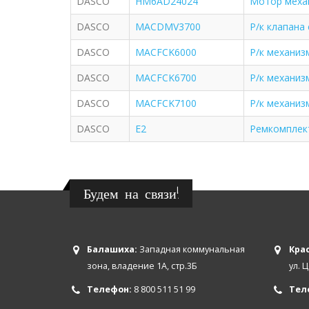
DASCO
HM6AD24024
Мотор меха
DASCO
MACDMV3700
Р/к клапана
DASCO
MACFCK6000
Р/к механиз
DASCO
MACFCK6700
Р/к механиз
DASCO
MACFCK7100
Р/к механиз
DASCO
Е2
Ремкомплект
Будем на связи!
Балашиха:
Западная коммунальная
Крас
зона, владение 1А, стр.3Б
ул. 
Телефон:
8 800 511 51 99
Тел