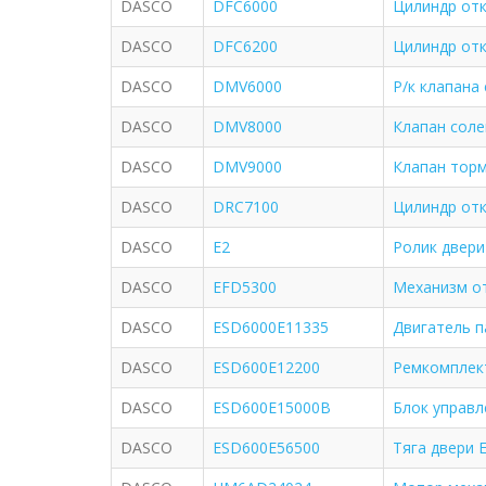
DASCO
DFC6000
Цилиндр отк
DASCO
DFC6200
Цилиндр отк
DASCO
DMV6000
Р/к клапана
DASCO
DMV8000
Клапан соле
DASCO
DMV9000
Клапан торм
DASCO
DRC7100
Цилиндр отк
DASCO
E2
Ролик двери
DASCO
EFD5300
Механизм от
DASCO
ESD6000E11335
Двигатель п
DASCO
ESD600E12200
Ремкомплект
DASCO
ESD600E15000B
Блок управл
DASCO
ESD600E56500
Тяга двери 