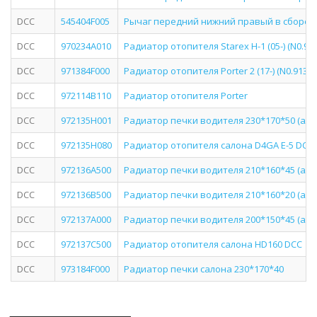
DCC
545404F005
Рычаг передний нижний правый в сборе P
DCC
970234A010
Радиатор отопителя Starex H-1 (05-) (N0.91
DCC
971384F000
Радиатор отопителя Porter 2 (17-) (N0.9131)
DCC
972114B110
Радиатор отопителя Porter
DCC
972135H001
Радиатор печки водителя 230*170*50 (а
DCC
972135H080
Радиатор отопителя салона D4GA E-5 DCC
DCC
972136A500
Радиатор печки водителя 210*160*45 (а
DCC
972136B500
Радиатор печки водителя 210*160*20 (а
DCC
972137A000
Радиатор печки водителя 200*150*45 (а
DCC
972137C500
Радиатор отопителя салона HD160 DCC
DCC
973184F000
Радиатор печки салона 230*170*40