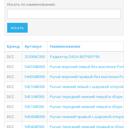
Искать по наименованию:
искать
Бренд
Артикул
Наименование
DCC
253006C000
Радиатор D6GA 850*655*90
DCC
544104B000
Рычаг верхний левый без масленки Porter
DCC
544304B000
Рычаг верхний правый без масленки Port
DCC
545104B000
Рычаг нижний левый с шаровой опорой Por
DCC
545104F000
Рычаг передний нижний левый в сборе Po
DCC
545104F005
Рычаг передний нижний левый в сборе Po
DCC
545404B000
Рычаг нижний правый с шаровой опорой P
DCC
545404F000
Рычаг передний нижний правый в сборе P