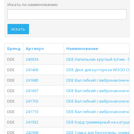
Искать по наименованию:
искать
Бренд
Артикул
Наименование
DDE
240034
DDE Напильник круглый 4,0 мм - 5 3
DDE
241406
DDE Диск для кустореза WOOD CUT 
DDE
241680
DDE Вал гибкий с вибронаконечнико
DDE
241697
DDE Вал гибкий с вибронаконечнико
DDE
241703
DDE Вал гибкий с вибронаконечнико
DDE
241710
DDE Вал гибкий с вибронаконечнико
DDE
241932
DDE Корд триммерный на катушке Cla
DDE
242908
DDE Cумка для бензопилы, универс