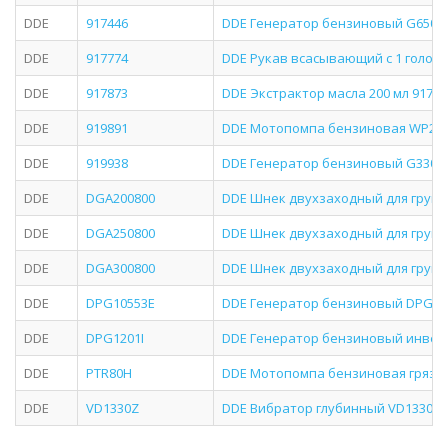
DDE
917446
DDE Генератор бензиновый G650E3
DDE
917774
DDE Рукав всасывающий с 1 головко
DDE
917873
DDE Экстрактор масла 200 мл 917-8
DDE
919891
DDE Мотопомпа бензиновая WP250 
DDE
919938
DDE Генератор бензиновый G330 9
DDE
DGA200800
DDE Шнек двухзаходный для грунта
DDE
DGA250800
DDE Шнек двухзаходный для грунта 
DDE
DGA300800
DDE Шнек двухзаходный для грунта
DDE
DPG10553E
DDE Генератор бензиновый DPG10
DDE
DPG1201I
DDE Генератор бензиновый инверт
DDE
PTR80H
DDE Мотопомпа бензиновая грязе
DDE
VD1330Z
DDE Вибратор глубинный VD1330Z