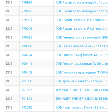
DDE
779929
DDE Рукав всасывающий с 1 головко
DDE
779936
DDE Рукав всасывающий с 1 головко
DDE
779981
DDE Рукав напорный с 2 головками Г
DDE
779998
DDE Рукав напорный с 2 головками Г
DDE
790021
DDE Генератор бензиновый G095 650
DDE
790038
DDE Пила цепная бензиновая CS250
DDE
790274
DDE Головка муфтовая ГМ-100 790-
DDE
790441
DDE Головка цапковая ГЦ-50 алюми
DDE
790458
DDE Головка переходная ГП-50 80 
DDE
791868
DDE Триммер электрический ET1300
DDE
791882
ТРИММЕР ЭЛЕКТРИЧЕСКИЙ ET1500R
DDE
791899
ТРИММЕР ЭЛЕКТРИЧЕСКИЙ ET1600R
DDE
792032
DDE Культиватор Гном - 3 3,8 л.с., дв