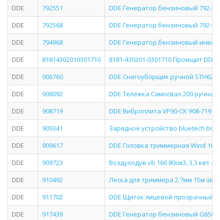
DDE
792551
DDE Генератор бензиновый 792-551 G3
DDE
792568
DDE Генератор бензиновый 792-568 G3
DDE
794968
DDE Генератор бензиновый инверторно
DDE
81814302010301710
8181-430201-0301710 Промщит DDE C
DDE
906760
DDE Снегоуборщик ручной STH620 о
DDE
908092
DDE Тележка Самосвал 200 ручная 
DDE
908719
DDE Виброплита VP90-СK 908-719
DDE
909341
Зарядное устройство bluetech bc 2-
DDE
909617
DDE Головка триммерная Wind 16 ана
DDE
909723
Воздуходув vb 160 80см3, 3,3 квт 4,3 л
DDE
910492
Леска для триммера 2.7мм 15м зве
DDE
911702
DDE Щиток лицевой прозрачный у
DDE
917439
DDE Генератор бензиновый G650Е 