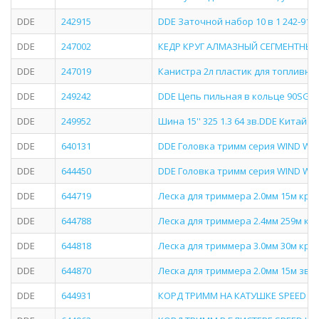
DDE
242915
DDE Заточной набор 10 в 1 242-915
DDE
247002
КЕДР КРУГ АЛМАЗНЫЙ СЕГМЕНТНЫЙ ДЛ
DDE
247019
Канистра 2л пластик для топливно
DDE
249242
DDE Цепь пильная в кольце 90SG 3 8 
DDE
249952
Шина 15'' 325 1.3 64 зв.DDE Китай
DDE
640131
DDE Головка тримм серия WIND Wind
DDE
644450
DDE Головка тримм серия WIND Win
DDE
644719
Леска для триммера 2.0мм 15м круг
DDE
644788
Леска для триммера 2.4мм 259м кру
DDE
644818
Леска для триммера 3.0мм 30м круг
DDE
644870
Леска для триммера 2.0мм 15м зве
DDE
644931
КОРД ТРИММ НА КАТУШКЕ SPEED LIN