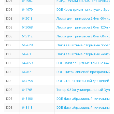
DDE
644962
КОРД ТРИММ В БЛИСТЕРЕ SPEED LIN
DDE
644979
DDE Корд тримм на катушке Speed l
DDE
645013
Леска для триммера 2.4мм 60м кр
DDE
645068
Леска для триммера 2.0мм 120м к
DDE
645112
Леска для триммера 3.0мм 60м кр
DDE
647628
Очки защитные открытые прозра
DDE
647635
Очки защитные открытые желтые
DDE
647659
DDE Очки защитные тёмные 647-65
DDE
647673
DDE Щиток лицевой прозрачный щи
DDE
647758
DDE Станок заточной для цепей эле
DDE
647765
Топор 0.57кг универсальный Dynam
DDE
648106
DDE Диск абразивный точильный 104
DDE
648113
DDE Диск абразивный точильный 104