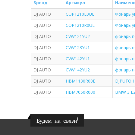
Бренд
Артикул
Наимен
DJ AUTO
COP1210L0UE
Фонарь у
DJ AUTO
COP1210R0UE
Фонарь у
DJ AUTO
CVW121YU2
фонарь п
DJ AUTO
CVW123YU1
фонарь п
DJ AUTO
CVW142YU1
фонарь п
DJ AUTO
CVW142YU2
фонарь по
DJ AUTO
HBM1130R00E
DJPUTO H
DJ AUTO
HBM7050R000
BMW 3 E2
Будем на связи!