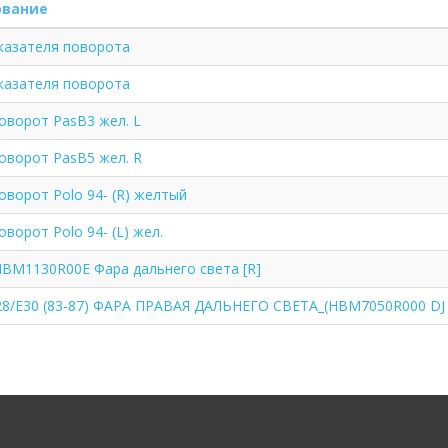
ование
казателя поворота
казателя поворота
оворот PasB3 жел. L
оворот PasB5 жел. R
оворот Polo 94- (R) желтый
ворот Polo 94- (L) жел.
BM1130R00E Фара дальнего света [R]
8/E30 (83-87) ФАРА ПРАВАЯ ДАЛЬНЕГО СВЕТА_(HBM7050R000 DJ