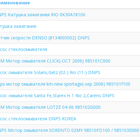
аименование
PS Катушка зажигания RIO 0K30A1810X
тушка зажигания
тчик скорости DENSO (8134005002) DNPS
сос стеклоомывателя
M Мотор омывателя CLICK(-OCT 2006) 985101C000
сос омывателя Solaris,Getz (02-) Rio (11-) DNPS
ps мотор омывателя km-new sportage(-sep 2006) 985101f100
сос омывателя Santa Fe,Starex H-1 Rio 2,Carens DNPS
M Мотор омывателя LOTZE 04-06 985102G000
сос стеклоомывателя DNPS KOREA
PS Мотор омывателя SORENTO 02MY 98510FD100 / 985103E000