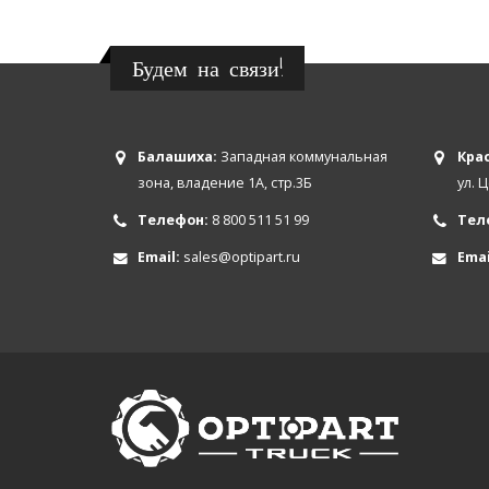
Будем на связи!
Балашиха:
Западная коммунальная
Крас
зона, владение 1А, стр.3Б
ул. 
Телефон:
8 800 511 51 99
Тел
Email:
sales@optipart.ru
Emai