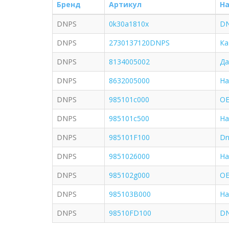
Бренд
Артикул
Н
DNPS
0k30a1810x
DN
DNPS
2730137120DNPS
Ка
DNPS
8134005002
Да
DNPS
8632005000
На
DNPS
985101c000
OE
DNPS
985101c500
На
DNPS
985101F100
Dn
DNPS
9851026000
На
DNPS
985102g000
OE
DNPS
985103B000
На
DNPS
98510FD100
DN