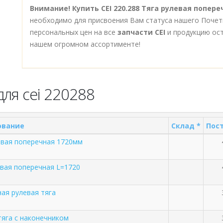
Внимание!
Купить CEI 220.288 Тяга рулевая попер
необходимо для присвоения Вам статуса нашего Почет
персональных цен на все
запчасти CEI
и продукцию ост
нашем огромном ассортименте!
ля cei 220288
ование
Склад *
Пост
евая поперечная 1720мм
евая поперечная L=1720
ая рулевая тяга
тяга с наконечником