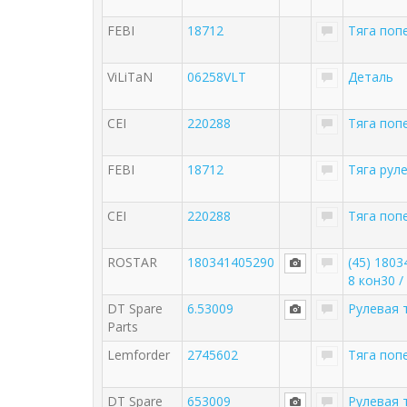
FEBI
18712
Тяга поп
ViLiTaN
06258VLT
Деталь
CEI
220288
Тяга попе
FEBI
18712
Тяга рул
CEI
220288
Тяга поп
ROSTAR
180341405290
(45) 180
8 кон30 /
DT Spare
6.53009
Рулевая 
Parts
Lemforder
2745602
Тяга поп
DT Spare
653009
Рулевая 