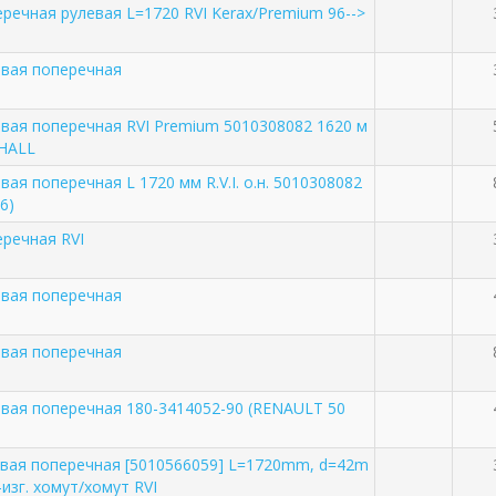
еречная рулевая L=1720 RVI Kerax/Premium 96-->
евая поперечная
евая поперечная RVI Premium 5010308082 1620 м
HALL
вая поперечная L 1720 мм R.V.I. о.н. 5010308082
6)
еречная RVI
евая поперечная
евая поперечная
евая поперечная 180-3414052-90 (RENAULT 50
евая поперечная [5010566059] L=1720mm, d=42m
-изг. хомут/хомут RVI