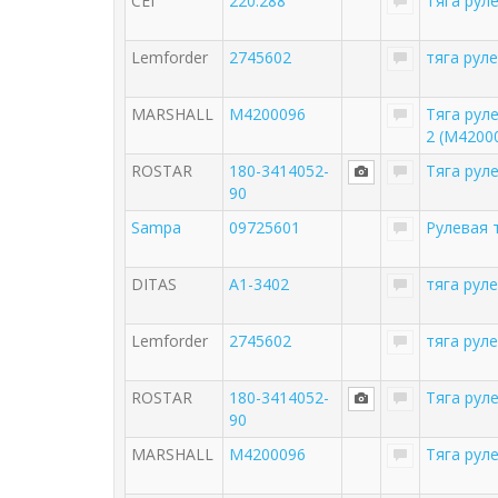
CEI
220.288
Тяга рул
Lemforder
2745602
тяга рул
MARSHALL
M4200096
Тяга рул
2 (M4200
ROSTAR
180-3414052-
Тяга рул
90
Sampa
09725601
Рулевая 
DITAS
A1-3402
тяга рул
Lemforder
2745602
тяга рул
ROSTAR
180-3414052-
Тяга рул
90
MARSHALL
M4200096
Тяга руле