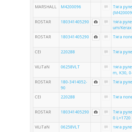
MARSHALL
M4200096
Тяга руле
(M420009
ROSTAR
180341405290
тяга руле
um/Kerax
ROSTAR
180341405290
Тяга поп
CEI
220288
Тяга рул
ViLiTaN
06258VLT
тяга рул
m, K30, 0
ROSTAR
180-3414052-
Тяга рул
90
CEI
220288
Тяга поп
ROSTAR
180341405290
Тяга рул
0 L=1720
ViLiTaN
06258VLT
тяга рул