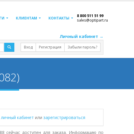
8 800 511 51 99
ГИ
КЛИЕНТАМ
КОНТАКТЫ
sales@optipart.ru
Личный кабинет →
Вход
Регистрация
Забыли пароль?
082)
в личный кабинет
или
зарегистрироваться
88 сейчас доступен для заказа. Информацию по