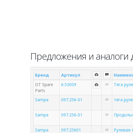
Предложения и аналоги д
Бренд
Артикул
Наимен
DT Spare
6.53009
Тяга рул
Parts
Sampa
097.256-01
тяга рул
Sampa
097.256-01
Продольн
Sampa
097.25601
Рулевая 