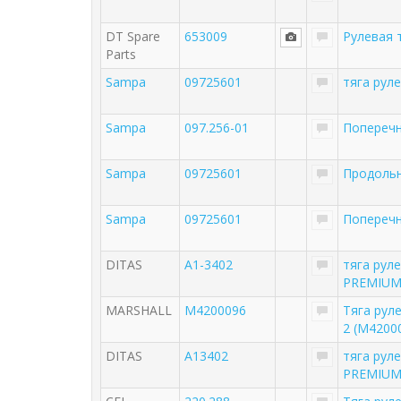
DT Spare
653009
Рулевая 
Parts
Sampa
09725601
тяга рул
Sampa
097.256-01
Поперечн
Sampa
09725601
Продольн
Sampa
09725601
Поперечн
DITAS
A1-3402
тяга рул
PREMIU
MARSHALL
M4200096
Тяга рул
2 (M4200
DITAS
A13402
тяга рул
PREMIU