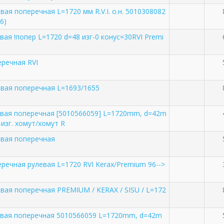
вая поперечная L=1720 мм R.V.I. о.н. 5010308082
6)
вая !попер L=1720 d=48 изг-0 конус=30RVI Premi
еречная RVI
евая поперечная L=1693/1655
евая поперечная [5010566059] L=1720mm, d=42m
-изг. хомут/хомут R
евая поперечная
еречная рулевая L=1720 RVI Kerax/Premium 96-->
евая поперечная PREMIUM / KERAX / SISU / L=172
евая поперечная 5010566059 L=1720mm, d=42m