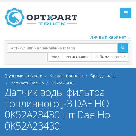
Личный кабинет →
Вход
Регистрация
Забыли пароль?
Грузовые запчасти
Каталог брендов
Бренды на d
Запчасти Dae Ho
0K52A23430
Датчик воды фильтра
топливного J-3 DAE HO
0K52A23430 шт Dae Ho
0K52A23430