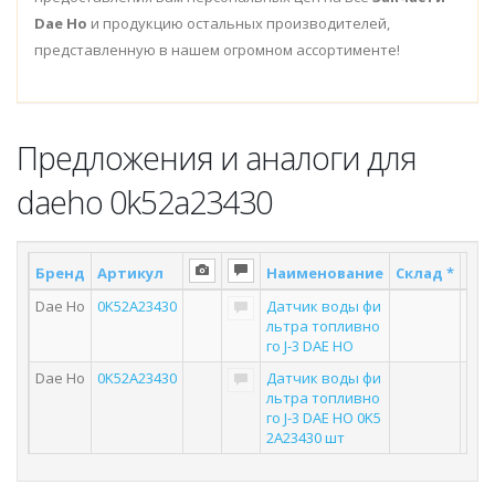
Dae Ho
и продукцию остальных производителей,
представленную в нашем огромном ассортименте!
Предложения и аналоги для
daeho 0k52a23430
Бренд
Артикул
Наименование
Склад *
Пос
Dae Ho
0K52A23430
Датчик воды фи
льтра топливно
го J-3 DAE HO
Dae Ho
0K52A23430
Датчик воды фи
льтра топливно
го J-3 DAE HO 0K5
2A23430 шт