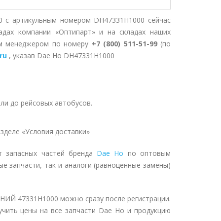
с артикульным номером DH47331H1000 сейчас
адах компании «Оптипарт» и на складах наших
им менеджером по номеру
+7 (800) 511-51-99
(по
ru
, указав Dae Ho DH47331H1000
ли до рейсовых автобусов.
зделе «Условия доставки»
т запасных частей бренда
Dae Ho
по оптовым
ые запчасти, так и аналоги (равноценные замены)
ИЙ 47331H1000 можно сразу после регистрации.
учить цены на все запчасти Dae Ho и продукцию