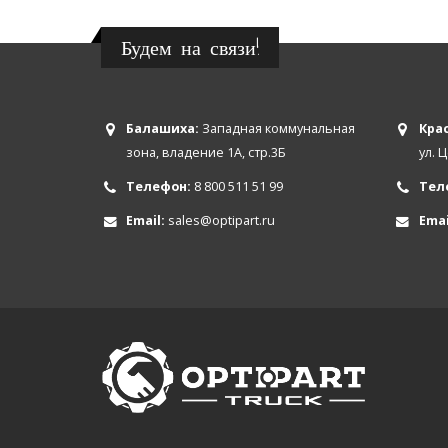
Будем на связи!
Балашиха:
Западная коммунальная
Крас
зона, владение 1А, стр.3Б
ул. 
Телефон:
8 800 511 51 99
Тел
Email:
sales@optipart.ru
Emai