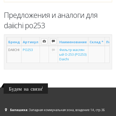
Предложения и аналоги для
daiichi po253
Бренд
Артикул
Наименование
Склад *
Поста
DAIICHI
PO253
Фильтр маслян
4
ый O-253 (PO253)
Daichi
Будем на связи!
Балашиха:
Западная коммунальная зона, владение 1А, стр.3Б