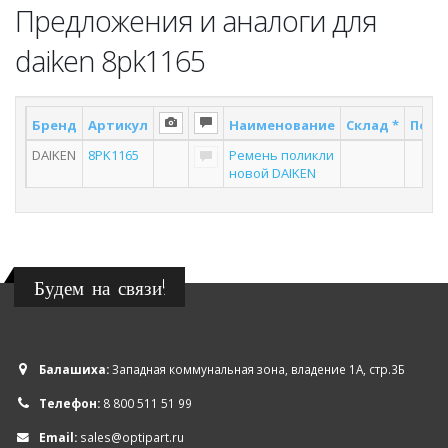
Предложения и аналоги для
daiken 8pk1165
Бренд
Артикул
Наименование
Склад *
Поста
DAIKEN
8PK1165
Ремень поликли
4
новой DAIKEN
Будем на связи!
Балашиха:
Западная коммунальная зона, владение 1А, стр.3Б
Телефон:
8 800 511 51 99
Email:
sales@optipart.ru