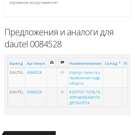
огромном ассортименте!
Предложения и аналоги для
dautel 0084528
Бренд
Артикул
Наименование
Склад *
Пост
DAUTEL
0084528
Корпус пульта у
1
правления гидр
оборта
DAUTEL
0084528
КОРПУС ПУЛЬТА
6
УПРАВЛЕНИЯ ГИ
ДРОБОРТА