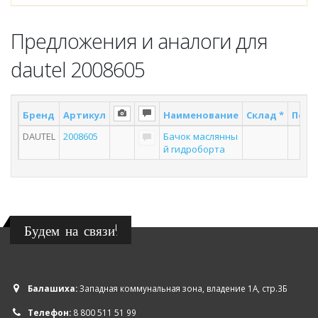
Предложения и аналоги для
dautel 2008605
Бренд
Артикул
Наименование
Склад *
Пост
DAUTEL
2008605
Бачок маслянны
3
й гидроборта
Будем на связи!
Балашиха:
Западная коммунальная зона, владение 1А, стр.3Б
Телефон:
8 800 511 51 99