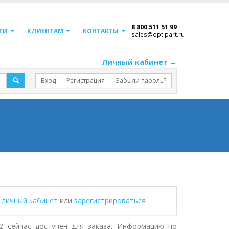
8 800 511 51 99
ГИ
КЛИЕНТАМ
КОНТАКТЫ
sales@optipart.ru
Личный кабинет →
Вход
Регистрация
Забыли пароль?
в личный кабинет
или
зарегистрироваться
2 сейчас доступен для заказа. Информацию по