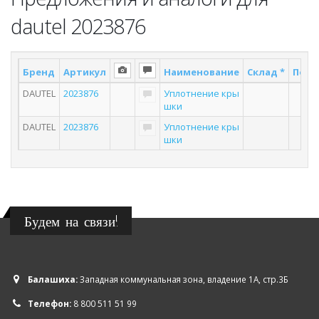
dautel 2023876
Бренд
Артикул
Наименование
Склад *
Пост
DAUTEL
2023876
Уплотнение кры
2
шки
DAUTEL
2023876
Уплотнение кры
7
шки
Будем на связи!
Балашиха:
Западная коммунальная зона, владение 1А, стр.3Б
Телефон:
8 800 511 51 99