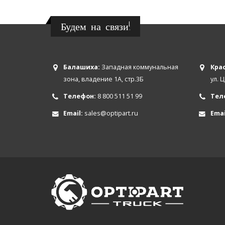
Будем на связи!
Балашиха:
Западная коммунальная
Крас
зона, владение 1А, стр.3Б
ул. 
Телефон:
8 800 511 51 99
Тел
Email:
sales@optipart.ru
Emai