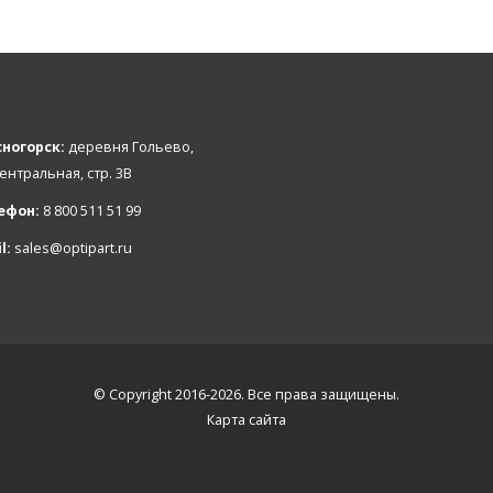
ногорск:
деревня Гольево,
Центральная, стр. 3В
ефон:
8 800 511 51 99
l:
sales@optipart.ru
© Copyright 2016-2026. Все права защищены.
Карта сайта