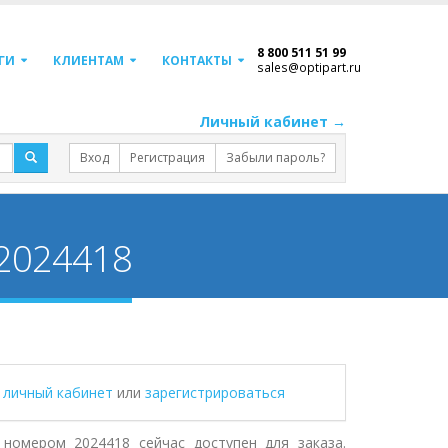
8 800 511 51 99
ГИ
КЛИЕНТАМ
КОНТАКТЫ
sales@optipart.ru
Личный кабинет →
Вход
Регистрация
Забыли пароль?
2024418
в личный кабинет
или
зарегистрироваться
номером 2024418 сейчас доступен для заказа.