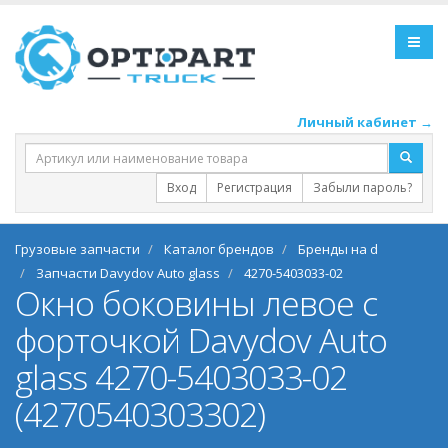
Личный кабинет →
Вход
Регистрация
Забыли пароль?
Грузовые запчасти
Каталог брендов
Бренды на d
Запчасти Davydov Auto glass
4270-5403033-02
Окно боковины левое с
форточкой Davydov Auto
glass 4270-5403033-02
(4270540303302)