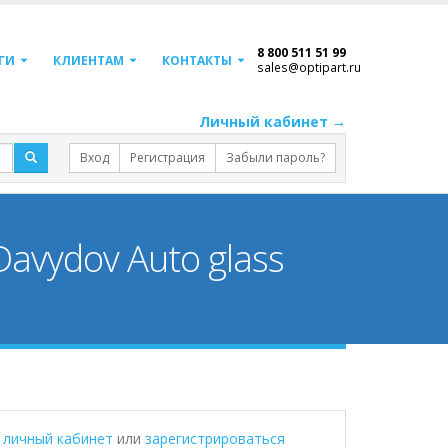
8 800 511 51 99
ГИ
КЛИЕНТАМ
КОНТАКТЫ
sales@optipart.ru
Личный кабинет →
Вход
Регистрация
Забыли пароль?
avydov Auto glass
в личный кабинет
или
зарегистрироваться