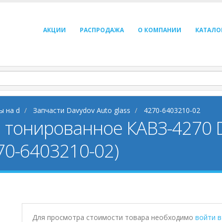
АКЦИИ
РАСПРОДАЖА
О КОМПАНИИ
КАТАЛО
ы на d
Запчасти Davydov Auto glass
4270-6403210-02
; тонированное КАВЗ-4270 D
70-6403210-02)
Для просмотра стоимости товара необходимо
войти 