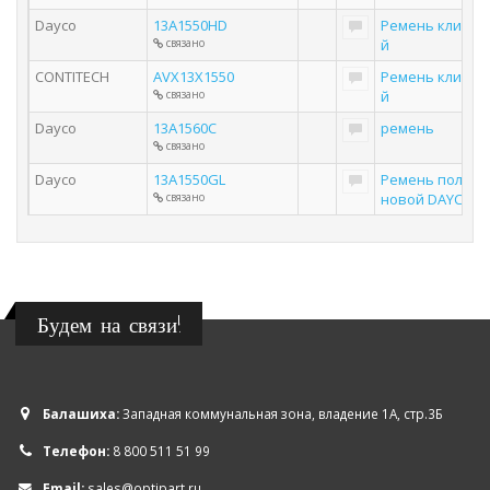
Dayco
13A1550HD
Ремень клинов
связано
й
CONTITECH
AVX13X1550
Ремень клинов
связано
й
Dayco
13A1560C
ремень
связано
Dayco
13A1550GL
Ремень поликл
связано
новой DAYCO
Будем на связи!
Балашиха:
Западная коммунальная зона, владение 1А, стр.3Б
Телефон:
8 800 511 51 99
Email:
sales@optipart.ru