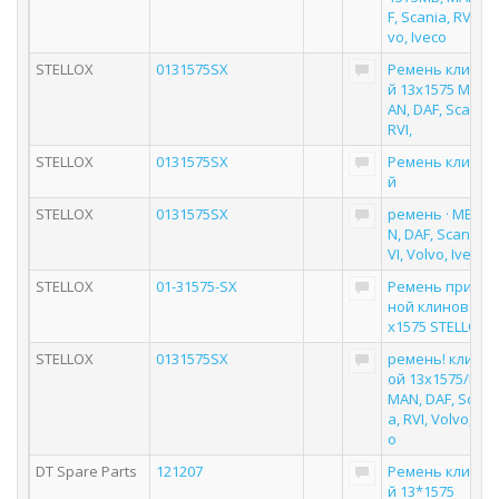
F, Scania, RVI, Vo
vo, Iveco
STELLOX
0131575SX
Ремень клинов
й 13x1575 MB, M
AN, DAF, Scania,
RVI,
STELLOX
0131575SX
Ремень клинов
й
STELLOX
0131575SX
ремень · MB, M
N, DAF, Scania, R
VI, Volvo, Iveco
STELLOX
01-31575-SX
Ремень привод
ной клиновой 1
х1575 STELLOX
STELLOX
0131575SX
ремень! клино
ой 13x1575/MB,
MAN, DAF, Scani
a, RVI, Volvo, Ive
o
DT Spare Parts
121207
Ремень клинов
й 13*1575