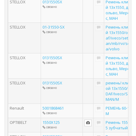
STELLOX
0131550SX
Ремень клинов
связано
й 13x1550, для В
ольво, Мерсед
с, МАН
STELLOX
01-31550-SX
Ремень клинов
связано
й 13x1550/omn 
af/iveco/setra/
an/mb/rvi/scani
a/volvo
STELLOX
0131550SX
Ремень клинов
связано
й 13x1550, для В
ольво, Мерсед
с, МАН
STELLOX
0131550SX
ремень! клино
связано
ой 13x1550/Om
DAF/Iveco/Setra
MAN/M
Renault
5001868461
РЕМЕНЬ 60-180 
связано
M
OPTIBELT
1550X125
Ремень 1550х12
связано
5 зубчатый