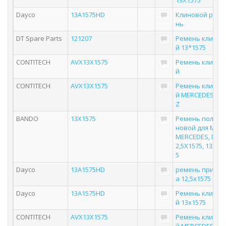
13X1575
Dayco
13A1575HD
Клиновой реме
нь
DT Spare Parts
121207
Ремень клинов
й 13*1575
CONTITECH
AVX13X1575
Ремень клинов
й
CONTITECH
AVX13X1575
Ремень клинов
й MERCEDES-BE
Z
BANDO
13Х1575
Ремень поликл
новой для MAN,
MERCEDES, DAF 
2,5Х1575, 13Х15
5
Dayco
13A1575HD
ремень привод
а 12,5х1575
Dayco
13A1575HD
Ремень клинов
й 13x1575
CONTITECH
AVX13X1575
Ремень клинов