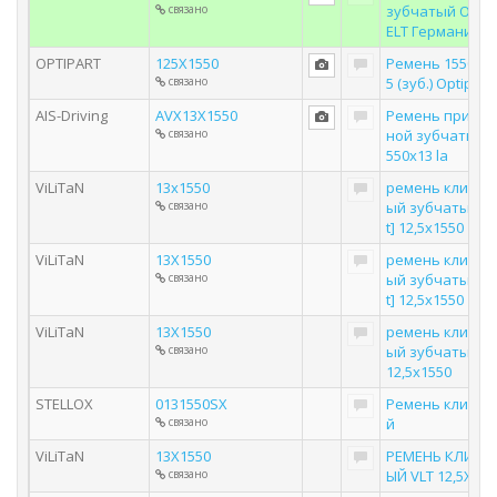
связано
зубчатый OPTI
ELT Германия
OPTIPART
125X1550
Ремень 1550х12
связано
5 (зуб.) Optipart
AIS-Driving
AVX13X1550
Ремень привод
связано
ной зубчатый 1
550х13 la
ViLiTaN
13x1550
ремень клинов
связано
ый зубчатый [v
t] 12,5x1550
ViLiTaN
13X1550
ремень клинов
связано
ый зубчатый [v
t] 12,5x1550
ViLiTaN
13X1550
ремень клинов
связано
ый зубчатый vl
12,5x1550
STELLOX
0131550SX
Ремень клинов
связано
й
ViLiTaN
13X1550
РЕМЕНЬ КЛИНО
связано
ЫЙ VLT 12,5X155