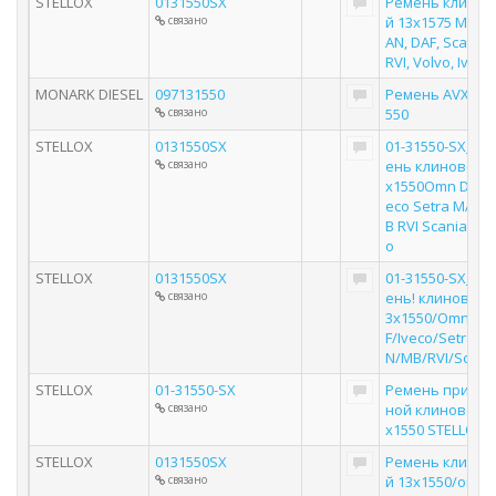
STELLOX
0131550SX
Ремень клинов
связано
й 13х1575 MB, M
AN, DAF, Scania,
RVI, Volvo, Iveco
MONARK DIESEL
097131550
Ремень AVX13x
связано
550
STELLOX
0131550SX
01-31550-SX_ре
связано
ень клиновой 1
x1550Omn DAF I
eco Setra MAN 
B RVI Scania Vol
o
STELLOX
0131550SX
01-31550-SX_ре
связано
ень! клиновой 
3x1550/Omn DA
F/Iveco/Setra/M
N/MB/RVI/Sc
STELLOX
01-31550-SX
Ремень привод
связано
ной клиновой 1
х1550 STELLOX
STELLOX
0131550SX
Ремень клинов
связано
й 13x1550/omn 