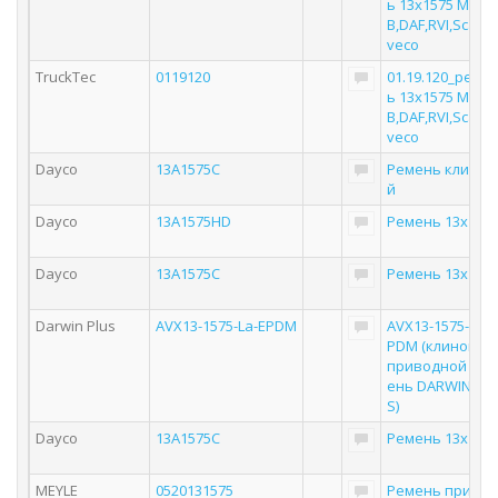
ь 13x1575 MAN,
B,DAF,RVI,Scania
veco
TruckTec
0119120
01.19.120_реме
ь 13x1575 MAN,
B,DAF,RVI,Scania
veco
Dayco
13A1575C
Ремень клинов
й
Dayco
13A1575HD
Ремень 13х157
Dayco
13A1575C
Ремень 13x157
Darwin Plus
AVX13-1575-La-EPDM
AVX13-1575-La-E
PDM (клиновой
приводной рем
ень DARWIN PL
S)
Dayco
13A1575C
Ремень 13x157
MEYLE
0520131575
Ремень привод