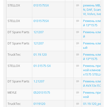
STELLOX
0131575SX
ремень MB, MA
N, DAF, Scania, R
VI, Volvo, Iveco
STELLOX
0131575SX
Ремень клинов
й 13*1575
DT Spare Parts
121207
Ремень клинов
й
DT Spare Parts
121207
Ремень клинов
ый
TruckTec
01.19.120
Ремень клинов
й 13*1575
STELLOX
01-31575-SX
Ремень привод
ной клиновой 1
х1575 STELLOX
DT Spare Parts
1.21207
Ремень клинов
й AVX13x1575
MEYLE
0520131575
Ремень привод
ной
TruckTec
0119120
01.19.120_реме