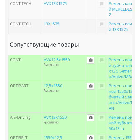
CONTITECH
AVX13X1575
Ремень клинов
й MERCEDES-BE
Z
CONTITECH
13X1575
Ремень клинов
й 13Х1575
Сопутствующие товары
CONTI
AVX12.5x1550
Ремень клинов
связано
й зубчатый 155
x12.5 Setra/Scan
a/Volvo/MB/MA
OPTIPART
12,5x1550
Ремень привод
связано
ной 1550х12,5 з
бчатый Setra/S
ania/Volvo/MB/
AN
AIS-Driving
AVX13x1550
Ремень привод
связано
ной зубчатый1
50х13 la
OPTIBELT
1550x12,5
Ремень 1550х1