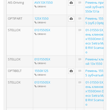
AIS-Driving
AVX13X1550
Ремень привод
связано
ной зубчатый 1
550х13 la
OPTIPART
125X1550
Ремень 1550х12
связано
5 (зуб.) Optipart
STELLOX
0131550SX
01-31550-SX_ре
связано
ень клиновой 1
x1550Omn DAF I
eco Setra MAN 
B RVI Scania Vol
o
STELLOX
0131550SX
Ремень! клино
связано
ой 13x1550
OPTIBELT
1550X125
Ремень 1550х12
связано
5 зубчатый
STELLOX
0131550SX
01-31550-SX_ре
связано
ень клиновой 1
x1550Omn DAF I
eco Setra MAN 
B RVI Scania Vol
o