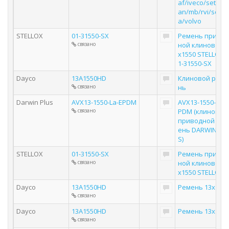
af/iveco/setra/
an/mb/rvi/scani
a/volvo
STELLOX
01-31550-SX
Ремень привод
связано
ной клиновой 1
х1550 STELLOX 0
1-31550-SX
Dayco
13A1550HD
Клиновой реме
связано
нь
Darwin Plus
AVX13-1550-La-EPDM
AVX13-1550-La-E
связано
PDM (клиновой
приводной рем
ень DARWIN PL
S)
STELLOX
01-31550-SX
Ремень привод
связано
ной клиновой 1
х1550 STELLOX
Dayco
13A1550HD
Ремень 13x155
связано
Dayco
13A1550HD
Ремень 13x155
связано