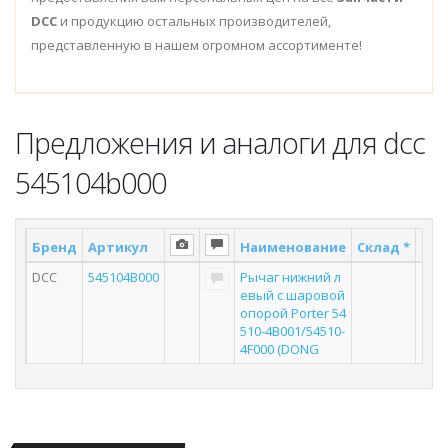
DCC
и продукцию остальных производителей,
представленную в нашем огромном ассортименте!
Предложения и аналоги для dcc
545104b000
Бренд
Артикул
Наименование
Склад *
Пос
DCC
545104B000
Рычаг нижний л
евый с шаровой
опорой Porter 54
510-4B001/54510-
4F000 (DONG