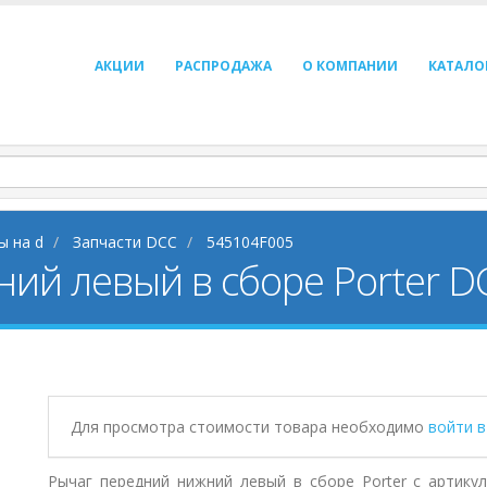
АКЦИИ
РАСПРОДАЖА
О КОМПАНИИ
КАТАЛО
ы на d
Запчасти DCC
545104F005
ий левый в сборе Porter 
Для просмотра стоимости товара необходимо
войти 
Рычаг передний нижний левый в сборе Porter с артику