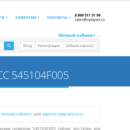
8 800 511 51 99
ГИ
КЛИЕНТАМ
КОНТАКТЫ
sales@optipart.ru
Личный кабинет →
Вход
Регистрация
Забыли пароль?
DCC 545104F005
в личный кабинет
или
зарегистрироваться
льным номером 545104F005 сейчас доступен для