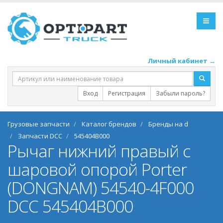
Личный кабинет →
Вход
Регистрация
Забыли пароль?
Грузовые запчасти
Каталог брендов
Бренды на d
Запчасти DCC
545404B000
Рычаг нижний правый с
шаровой опорой Porter
(DONGNAM) 54540-4F000
DCC 545404B000