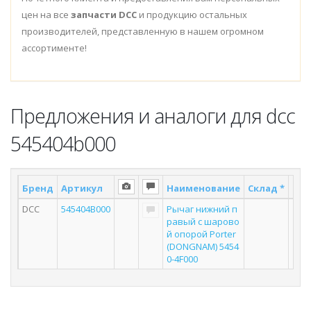
цен на все
запчасти DCC
и продукцию остальных
производителей, представленную в нашем огромном
ассортименте!
Предложения и аналоги для dcc
545404b000
Бренд
Артикул
Наименование
Склад *
Пос
DCC
545404B000
Рычаг нижний п
равый с шарово
й опорой Porter
(DONGNAM) 5454
0-4F000