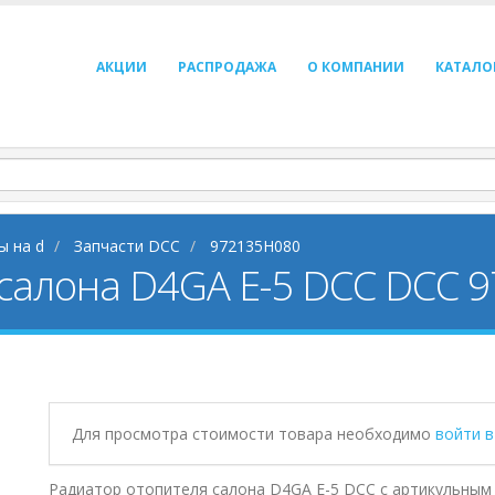
АКЦИИ
РАСПРОДАЖА
О КОМПАНИИ
КАТАЛО
ы на d
Запчасти DCC
972135H080
 салона D4GA E-5 DCC DCC 
Для просмотра стоимости товара необходимо
войти 
Радиатор отопителя салона D4GA E-5 DCC с артикульным 