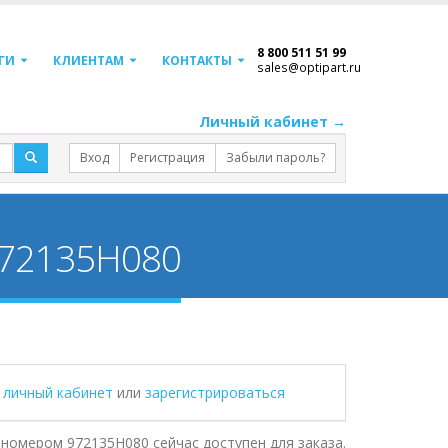
8 800 511 51 99
ГИ
КЛИЕНТАМ
КОНТАКТЫ
sales@optipart.ru
Личный кабинет →
Вход
Регистрация
Забыли пароль?
972135H080
в личный кабинет
или
зарегистрироваться
номером 972135H080 сейчас доступен для заказа.