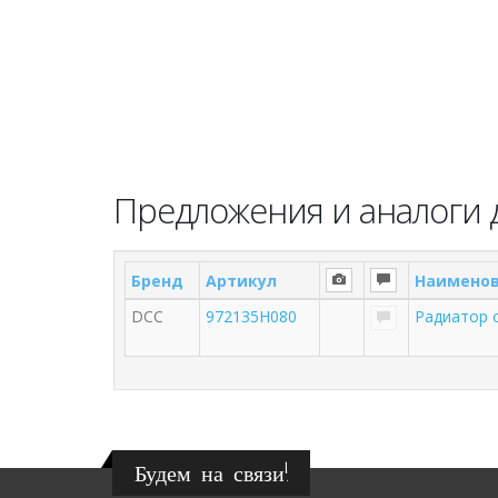
Предложения и аналоги 
Бренд
Артикул
Наимено
DCC
972135H080
Радиатор 
Будем на связи!