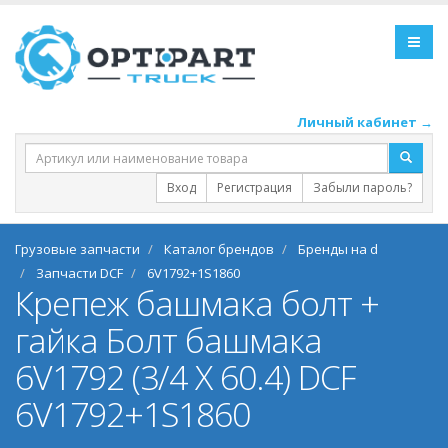
Личный кабинет →
Вход
Регистрация
Забыли пароль?
Грузовые запчасти
Каталог брендов
Бренды на d
Запчасти DCF
6V1792+1S1860
Крепеж башмака болт +
гайка Болт башмака
6V1792 (3/4 X 60.4) DCF
6V1792+1S1860