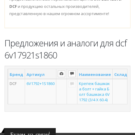
DCF
и продукцию остальных производителей,
представленную в нашем огромном ассортименте!
Предложения и аналоги для dcf
6v17921s1860
Бренд
Артикул
Наименование
Склад *
DCF
6V1792+1S1860
Крепеж башмак
а болт + гайка Б
олт башмака 6V
1792 (3/4 X 60.4)
Будем на связи!