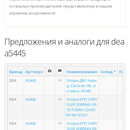
остальных производителей, представленную в нашем
огромном ассортименте!
Предложения и аналоги для dea
a5445
Бренд
Артикул
Наименование
Склад *
Поста
DEA
A5445
Опора ДВС пере
5
д, Caravan 08-, в
ставка, A5445
DEA
A5445
Опора КПП CHRY
3
SLER SEBRING 09-
10 TOWN COUNT
RY 06-10 DO
DEA
A5445
Опора КПП CHRY
7
SLER SEBRING 09-