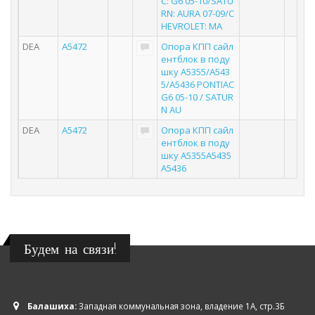
C: G6 05-10/SATU
RN: AURA 07-09/C
HEVROLET: MA
DEA
A5472
Опора КПП сайл
2
ентблок в поду
шку A5355/A543
5/A5436 PONTIAC
G6 05-10 / SATUR
N AU
DEA
A5472
Опора КПП сайл
3
ентблок в поду
шку A5355A5435
A5436
Будем на связи!
Балашиха:
Западная коммунальная зона, владение 1А, стр.3Б