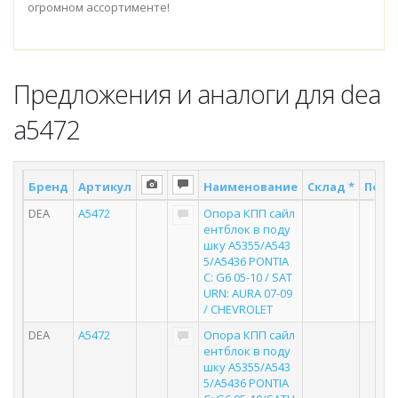
огромном ассортименте!
Предложения и аналоги для dea
a5472
Бренд
Артикул
Наименование
Склад *
Поста
DEA
A5472
Опора КПП сайл
3
ентблок в поду
шку A5355/A543
5/A5436 PONTIA
C: G6 05-10 / SAT
URN: AURA 07-09
/ CHEVROLET
DEA
A5472
Опора КПП сайл
1
ентблок в поду
шку A5355/A543
5/A5436 PONTIA