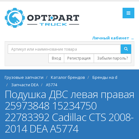
Личный кабинет →
Вход
Регистрация
Забыли пароль?
Грузовые запчасти
Каталог брендов
Бренды на d
Запчасти DEA
A5774
Подушка ДВС левая правая
25973848 15234750
22783392 Cadillac CTS 2008-
2014 DEA A5774