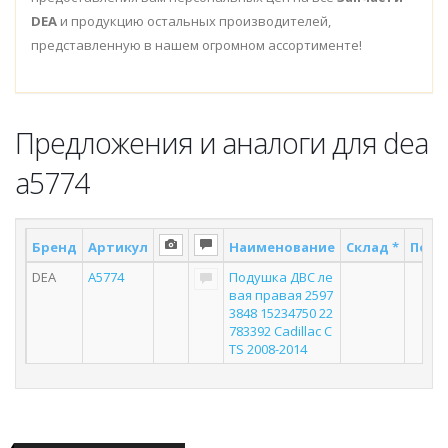
DEA
и продукцию остальных производителей,
представленную в нашем огромном ассортименте!
Предложения и аналоги для dea
a5774
Бренд
Артикул
Наименование
Склад *
Поста
DEA
A5774
Подушка ДВС ле
2
вая правая 2597
3848 15234750 22
783392 Cadillac C
TS 2008-2014