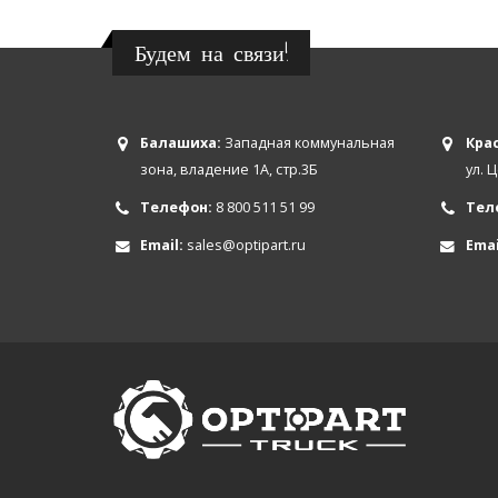
Будем на связи!
Балашиха:
Западная коммунальная
Крас
зона, владение 1А, стр.3Б
ул. 
Телефон:
8 800 511 51 99
Тел
Email:
sales@optipart.ru
Emai