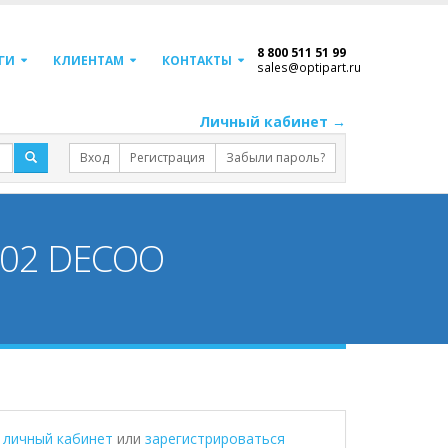
8 800 511 51 99
ГИ
КЛИЕНТАМ
КОНТАКТЫ
sales@optipart.ru
Личный кабинет →
Вход
Регистрация
Забыли пароль?
C02 DECOO
в личный кабинет
или
зарегистрироваться