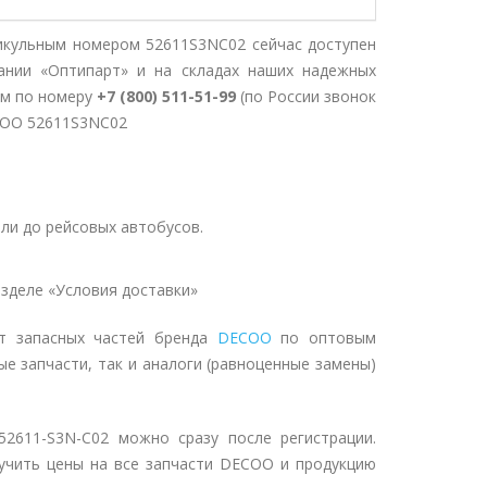
икульным номером 52611S3NC02 сейчас доступен
ании «Оптипарт» и на складах наших надежных
ом по номеру
+7 (800) 511-51-99
(по России звонок
COO 52611S3NC02
ли до рейсовых автобусов.
зделе «Условия доставки»
нт запасных частей бренда
DECOO
по оптовым
ые запчасти, так и аналоги (равноценные замены)
2611-S3N-C02 можно сразу после регистрации.
учить цены на все запчасти DECOO и продукцию