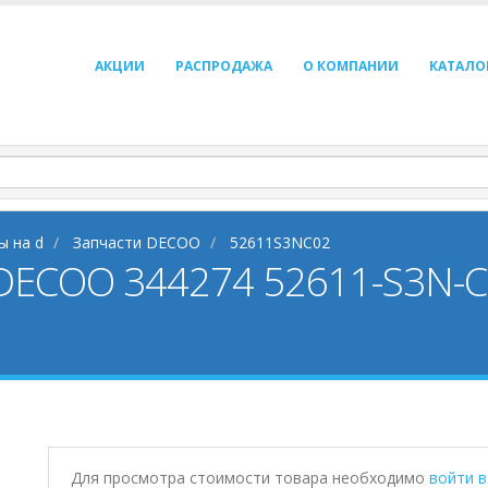
АКЦИИ
РАСПРОДАЖА
О КОМПАНИИ
КАТАЛО
ы на d
Запчасти DECOO
52611S3NC02
DECOO 344274 52611-S3N-
Для просмотра стоимости товара необходимо
войти 