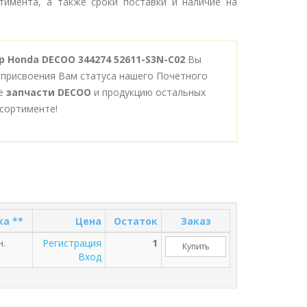
тимента, а также сроки поставки и наличие на
 Honda DECOO 344274 52611-S3N-C02
Вы
 присвоения Вам статуса нашего Почетного
се
запчасти DECOO
и продукцию остальных
сортименте!
ка **
Цена
Остаток
Заказ
н.
Регистрация
1
Купить
Вход