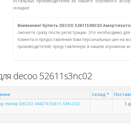
остальных производителей из нашего огромного ассор
складах!
Внимание!
Купить DECOO 52611S3NC02 Амортизатор
сможете сразу после регистрации. Это необходимо для
Клиента и предоставления Вам персональных цен на в
производителей, представленную в нашем огромном ас
для decoo 52611s3nc02
ание
Склад *
Постав
ор Honda DECOO 344274 52611-S3N-C02
3 д