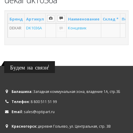
Бренд
Артикул
Наименование
Склад *
Поста
DEKAR
DK1036A
Концевик
6
Будем на связи!
Балашиха:
Западная коммунальная зона, владение 1А, стр.3Б
Телефон:
8 800 511 51 99
Email:
sales@optipart.ru
Красногорск:
деревня Гольево, ул. Центральная, стр. 3В