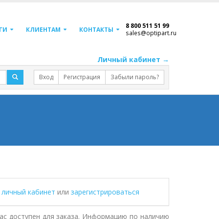
8 800 511 51 99
ГИ
КЛИЕНТАМ
КОНТАКТЫ
sales@optipart.ru
Личный кабинет →
Вход
Регистрация
Забыли пароль?
в личный кабинет
или
зарегистрироваться
ас доступен для заказа. Информацию по наличию