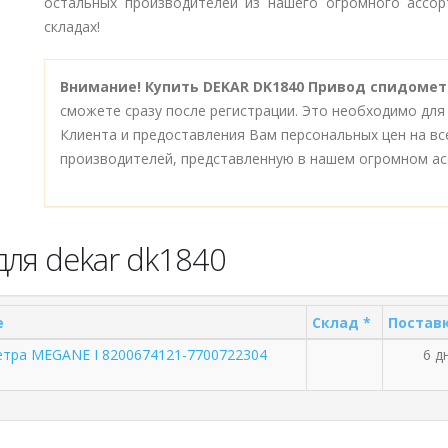
остальных производителей из нашего огромного ассор
складах!
Внимание!
Купить DEKAR DK1840 Привод спидометр
сможете сразу после регистрации. Это необходимо для
Клиента и предоставления Вам персональных цен на в
производителей, представленную в нашем огромном ас
для dekar dk1840
е
Склад *
Поставк
тра MEGANE I 8200674121-7700722304
6 дн