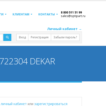
8 800 511 51 99
ГИ
КЛИЕНТАМ
КОНТАКТЫ
sales@optipart.ru
Личный кабинет →
Вход
Регистрация
Забыли пароль?
0722304 DEKAR
в личный кабинет
или
зарегистрироваться