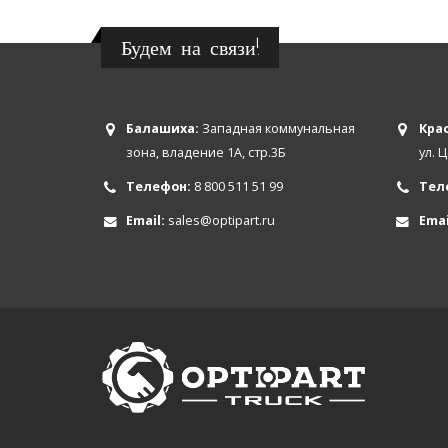
Будем на связи!
Балашиха:
Западная коммунальная
Крас
зона, владение 1А, стр.3Б
ул. 
Телефон:
8 800 511 51 99
Тел
Email:
sales@optipart.ru
Emai