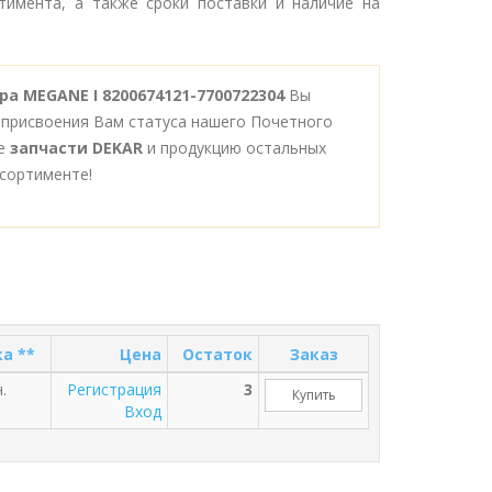
тимента, а также сроки поставки и наличие на
а MEGANE I 8200674121-7700722304
Вы
 присвоения Вам статуса нашего Почетного
се
запчасти DEKAR
и продукцию остальных
сортименте!
а **
Цена
Остаток
Заказ
.
Регистрация
3
Купить
Вход