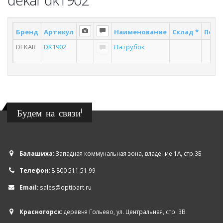
Бренд
Артикул
Наименование
Склад *
Поста
DEKAR
DK1902
Патрубок
6
Будем на связи!
Балашиха:
Западная коммунальная зона, владение 1А, стр.3Б
Телефон:
8 800 511 51 99
Email:
sales@optipart.ru
Красногорск:
деревня Гольево, ул. Центральная, стр. 3В