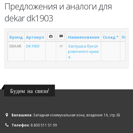
Предложения и аналоги для
dekar dk1903
Бренд
Артикул
Наименование
Склад *
Поста
DEKAR
DK1903
Заглушка букси
6
ровочного крюк
а
Будем на связи!
Балашиха:
Западная коммунальная зона, владение 1А, стр.3Б
Телефон:
8 800 511 51 99