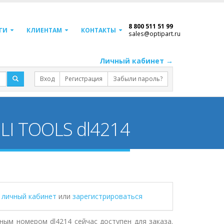
8 800 511 51 99
ГИ
КЛИЕНТАМ
КОНТАКТЫ
sales@optipart.ru
Личный кабинет →
Вход
Регистрация
Забыли пароль?
LI TOOLS dl4214
в личный кабинет
или
зарегистрироваться
ным номером dl4214 сейчас доступен для заказа.