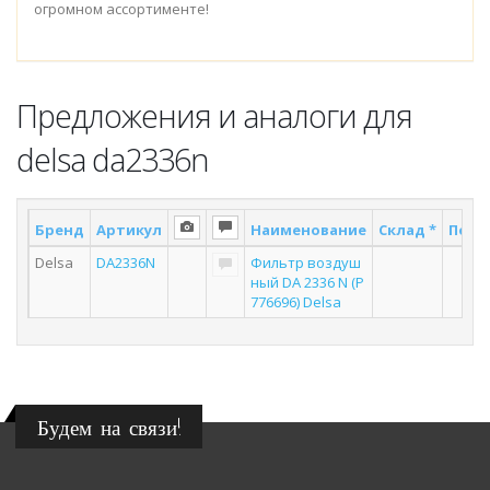
огромном ассортименте!
Предложения и аналоги для
delsa da2336n
Бренд
Артикул
Наименование
Склад *
Поста
Delsa
DA2336N
Фильтр воздуш
5
ный DA 2336 N (Р
776696) Delsa
Будем на связи!