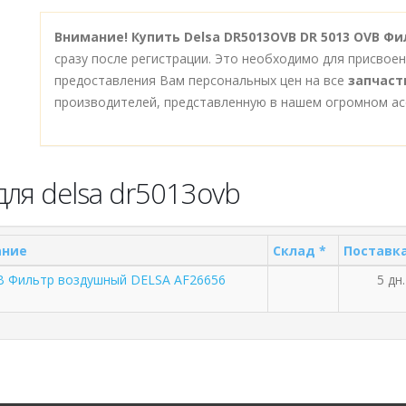
Внимание!
Купить Delsa DR5013OVB DR 5013 OVB Ф
сразу после регистрации. Это необходимо для присвое
предоставления Вам персональных цен на все
запчаст
производителей, представленную в нашем огромном ас
ля delsa dr5013ovb
ание
Склад *
Поставка
B Фильтр воздушный DELSA AF26656
5 дн.