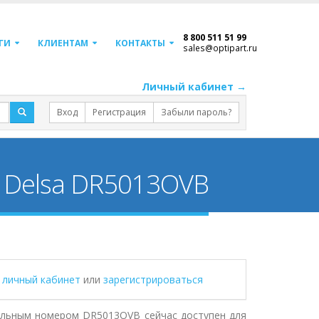
8 800 511 51 99
ГИ
КЛИЕНТАМ
КОНТАКТЫ
sales@optipart.ru
Личный кабинет →
Вход
Регистрация
Забыли пароль?
 Delsa DR5013OVB
в личный кабинет
или
зарегистрироваться
ульным номером DR5013OVB сейчас доступен для