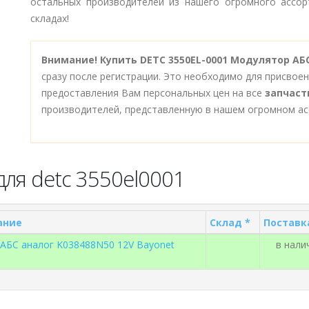
остальных производителей из нашего огромного ассор
складах!
Внимание!
Купить DETC 3550EL-0001 Модулятор АБС
сразу после регистрации. Это необходимо для присвое
предоставления Вам персональных цен на все
запчаст
производителей, представленную в нашем огромном ас
ля detc 3550el0001
ание
Склад *
Поставк
АБС аналог K038488N50 12V Bayonet
в нали