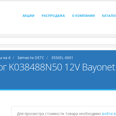
АКЦИИ
РАСПРОДАЖА
О КОМПАНИИ
КАТАЛО
ы на d
Запчасти DETC
3550EL-0001
ог K038488N50 12V Bayonet
Для просмотра стоимости товара необходимо
войти 