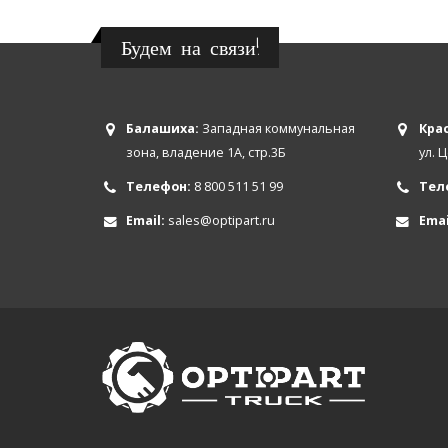
Будем на связи!
Балашиха:
Западная коммунальная
Крас
зона, владение 1А, стр.3Б
ул. 
Телефон:
8 800 511 51 99
Тел
Email:
sales@optipart.ru
Emai