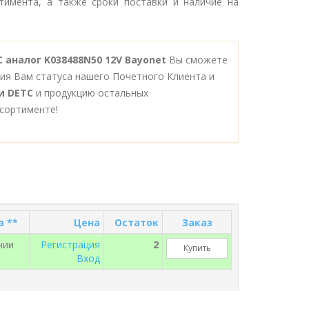
тимента, а также сроки поставки и наличие на
 аналог K038488N50 12V Bayonet
Вы сможете
ния Вам статуса нашего Почетного Клиента и
и DETC
и продукцию остальных
сортименте!
а **
Цена
Остаток
Заказ
чии
Регистрация
2
Купить
Вход