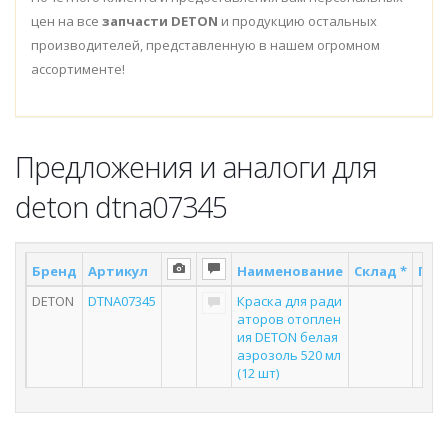
цен на все
запчасти DETON
и продукцию остальных
производителей, представленную в нашем огромном
ассортименте!
Предложения и аналоги для
deton dtna07345
Бренд
Артикул
Наименование
Склад *
Пос
DETON
DTNA07345
Краска для ради
аторов отоплен
ия DETON белая
аэрозоль 520 мл
(12 шт)