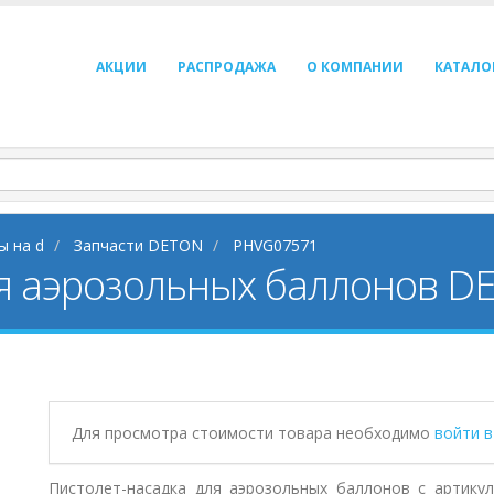
АКЦИИ
РАСПРОДАЖА
О КОМПАНИИ
КАТАЛО
ы на d
Запчасти DETON
PHVG07571
ля аэрозольных баллонов 
Для просмотра стоимости товара необходимо
войти 
Пистолет-насадка для аэрозольных баллонов с артику