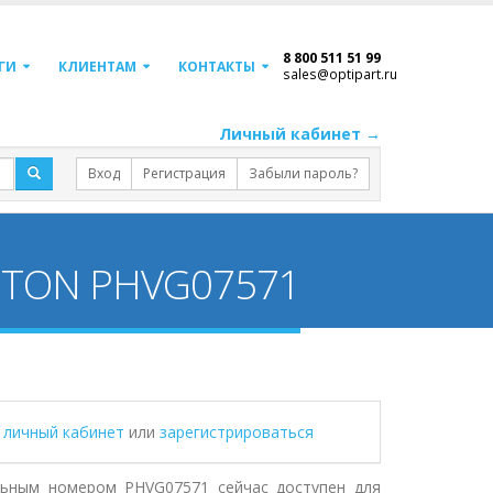
8 800 511 51 99
ГИ
КЛИЕНТАМ
КОНТАКТЫ
sales@optipart.ru
Личный кабинет →
Вход
Регистрация
Забыли пароль?
DETON PHVG07571
в личный кабинет
или
зарегистрироваться
льным номером PHVG07571 сейчас доступен для