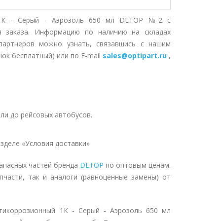
й 1К - Серый - Аэрозоль 650 мл DETOP №2 с
я заказа. Информацию по наличию на складах
партнеров можно узнать, связавшись с нашим
нок бесплатный) или по E-mail
sales@optipart.ru
,
ли до рейсовых автобусов.
зделе «Условия доставки»
апасных частей бренда
DETOP
по оптовым ценам.
пчасти, так и аналоги (равноценные замены) от
тикоррозионный 1К - Серый - Аэрозоль 650 мл