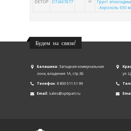
DETOP
DTIA07677
Грунт эпоксидны
- Аэрозоль 650 
Будем на связи!
Балашиха:
Западная коммунальная
Крас
зона, владение 1А, стр.3Б
ул. 
Телефон:
8 800 511 51 99
Тел
Email:
sales@optipart.ru
Emai