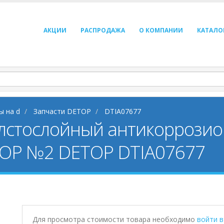
АКЦИИ
РАСПРОДАЖА
О КОМПАНИИ
КАТАЛО
ы на d
Запчасти DETOP
DTIA07677
лстослойный антикоррозион
TOP №2 DETOP DTIA07677
Для просмотра стоимости товара необходимо
войти 