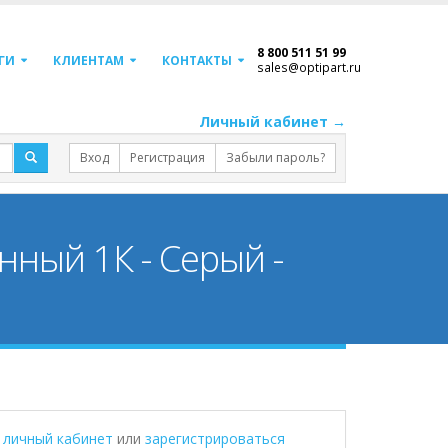
8 800 511 51 99
ГИ
КЛИЕНТАМ
КОНТАКТЫ
sales@optipart.ru
Личный кабинет →
Вход
Регистрация
Забыли пароль?
ный 1К - Серый -
в личный кабинет
или
зарегистрироваться