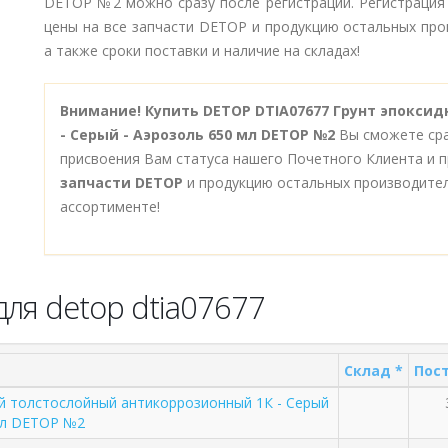
DETOP №2 можно сразу после регистрации. Регистрация
цены на все запчасти DETOP и продукцию остальных про
а также сроки поставки и наличие на складах!
Внимание!
Купить DETOP DTIA07677 Грунт эпокси
- Серый - Аэрозоль 650 мл DETOP №2
Вы сможете сра
присвоения Вам статуса нашего Почетного Клиента и п
запчасти DETOP
и продукцию остальных производите
ассортименте!
ля detop dtia07677
Склад *
Пост
й толстослойный антикоррозионный 1К - Серый
мл DETOP №2