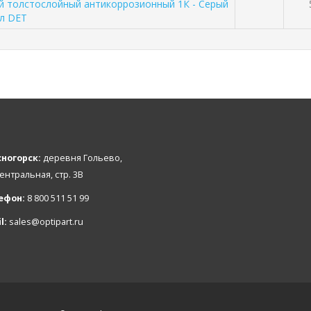
й толстослойный антикоррозионный 1К - Серый
мл DET
ногорск:
деревня Гольево,
Центральная, стр. 3В
ефон:
8 800 511 51 99
l:
sales@optipart.ru