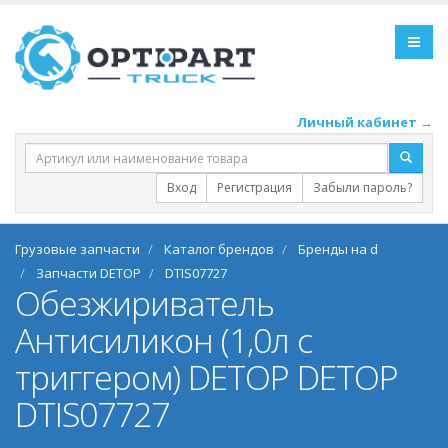
Личный кабинет →
Вход
Регистрация
Забыли пароль?
Грузовые запчасти
Каталог брендов
Бренды на d
Запчасти DETOP
DTIS07727
Обезжириватель
Антисиликон (1,0л с
триггером) DETOP DETOP
DTIS07727