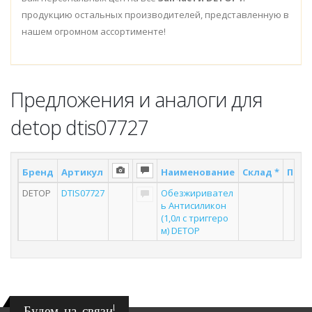
продукцию остальных производителей, представленную в
нашем огромном ассортименте!
Предложения и аналоги для
detop dtis07727
Бренд
Артикул
Наименование
Склад *
Пост
DETOP
DTIS07727
Обезжиривател
2
ь Антисиликон
(1,0л с триггеро
м) DETOP
Будем на связи!