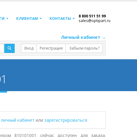
8 800 511 51 99
ГИ
КЛИЕНТАМ
КОНТАКТЫ
sales@optipart.ru
Личный кабинет →
Вход
Регистрация
Забыли пароль?
01
в личный кабинет
или
зарегистрироваться
ером 810101001 сейчас доступен для заказа.