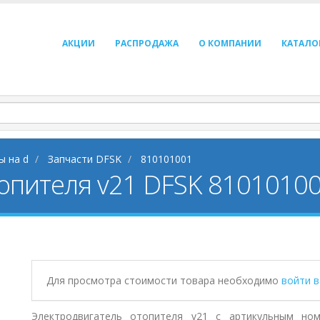
АКЦИИ
РАСПРОДАЖА
О КОМПАНИИ
КАТАЛО
ы на d
Запчасти DFSK
810101001
опителя v21 DFSK 8101010
Для просмотра стоимости товара необходимо
войти 
Электродвигатель отопителя v21 с артикульным ном