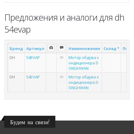
Предложения и аналоги для dh
54evap
Бренд
Артикул
Наименование
Склад *
Поста
DH
54EVAP
Мотор обдува к
2
ондиционера D
ONGHWAN
DH
54EVAP
Мотор обдува к
6
ондиционера D
ONGHWAN
Будем на связи!