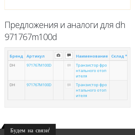
Предложения и аналоги для dh
971767m100d
Бренд
Артикул
Наименование
Склад *
П
DH
971767M100D
Транзистор фро
нтального отоп
ителя
DH
971767M100D
Транзистор фро
нтального отоп
ителя
Будем на связи!