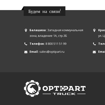
Будем на связи!
Балашиха:
Западная коммунальная
Крас
зона, владение 1А, стр.3Б
ул. 
Телефон:
8 800 511 51 99
Тел
Email:
sales@optipart.ru
Emai