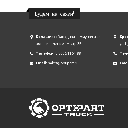
Будем на связи!
Балашиха:
Западная коммунальная
Крас
зона, владение 1А, стр.3Б
ул. 
Телефон:
8 800 511 51 99
Тел
Email:
sales@optipart.ru
Emai