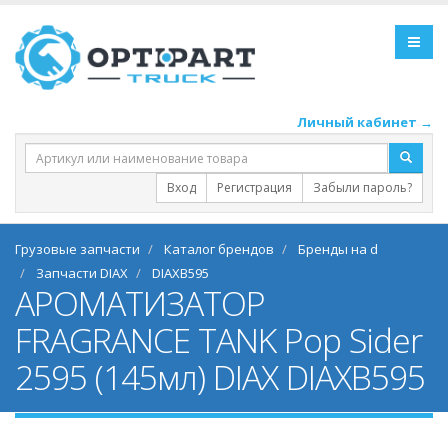
Личный кабинет →
Вход
Регистрация
Забыли пароль?
Грузовые запчасти
Каталог брендов
Бренды на d
Запчасти DIAX
DIAXB595
АРОМАТИЗАТОР
FRAGRANCE TANK Pop Sider
2595 (145мл) DIAX DIAXB595