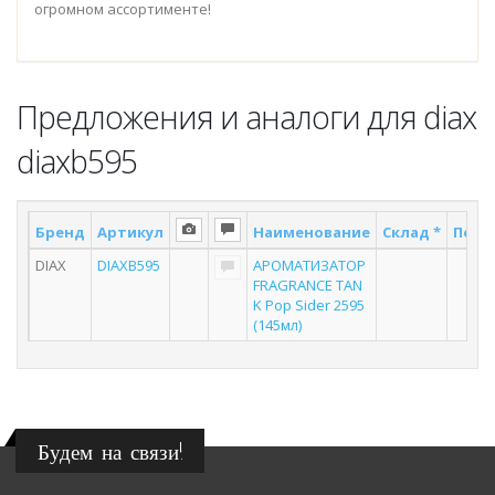
огромном ассортименте!
Предложения и аналоги для diax
diaxb595
Бренд
Артикул
Наименование
Склад *
Поста
DIAX
DIAXB595
АРОМАТИЗАТОР
2
FRAGRANCE TAN
K Pop Sider 2595
(145мл)
Будем на связи!