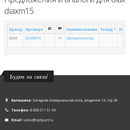
diaxm15
Бренд
Артикул
Наименование
Склад *
Поста
DIAX
DIAXM15
Ароматизатор
2
Будем на связи!
Балашиха:
Западная коммунальная зона, владение 1А, стр.3Б
Телефон:
8 800 511 51 99
Email:
sales@optipart.ru