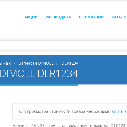
АКЦИИ
РАСПРОДАЖА
О КОМПАНИИ
КАТАЛО
ы на d
Запчасти DIMOLL
DLR1234
 DIMOLL DLR1234
Для просмотра стоимости товара необходимо
войти 
Надпись RANGE grey с артикульным номером DLR1234