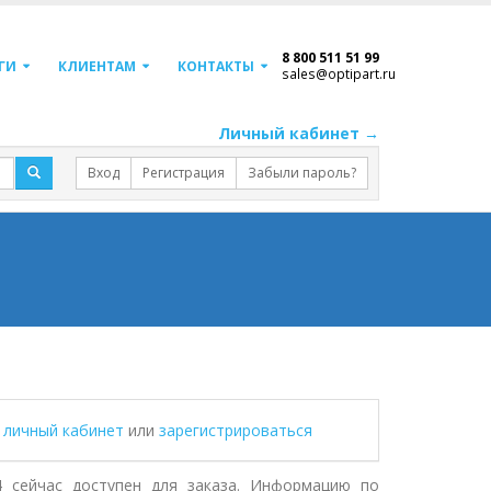
8 800 511 51 99
ГИ
КЛИЕНТАМ
КОНТАКТЫ
sales@optipart.ru
Личный кабинет →
Вход
Регистрация
Забыли пароль?
в личный кабинет
или
зарегистрироваться
 сейчас доступен для заказа. Информацию по